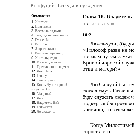
Конфуций. Беседы и суждения
Глава 18. Владетель
Оглавление
1.
Учиться
1
2
3
4
5
6
7
8
9
10
11
2.
Правитель
3.
Восемью рядами
18:2
4.
Там, где человечность
5.
Гунье Чан
Лю-ся-хуэй, (будучи 
6.
Вот Юн…
7.
Я продолжаю
«Философ разве не мо
8.
Великий первенец
прямым путем служить
9.
Учитель редко…
Кривой дорогой служи
10.
В своей деревне
11.
Прежде люди, изучая…
отца и матери?»
12.
Янь Юань
13.
Цзылу
14.
Сянь спросил…
Лю Ся-хуэй был судь
15.
Князь Чудотворный
из удела Вэй
сказал ему: «Разве в
16.
Младший
буду служить людям ч
17.
Ян хо
подвергся бы троекра
18.
Владетель Вэй
19.
Цзы-чжан
кривдою, то зачем же 
20.
Яо сказал…
Когда Милостивый из
спросил его: