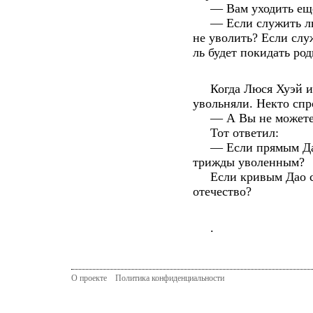
— Вам уходить еще
— Если служить людя
не уволить? Если слу
ль будет покидать ро
Когда Люся Хуэй исп
увольняли. Некто спр
— А Вы не можете 
Тот ответил:
— Если прямым Дао с
трижды уволенным?
Если кривым Дао слу
отечество?
.
О проекте
Политика конфиденциальности