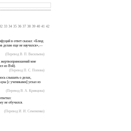
32
33
34
35
36
37
38
39
40
41
42
нфуций в ответ сказал: «Блюд
дов делам еще не научился»,—
(Перевод В. П. Васильева)
о жертвоприношений мне
ел из Вэй).
(Перевод П. С. Попова)
ось слышать о делах,
цзы [с учениками] уехал из
(Перевод В. А. Кривцова)
тветил:
му не обучился.
(Перевод И. И. Семененко)