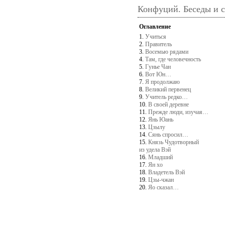
Конфуций. Беседы и 
Оглавление
1.
Учиться
2.
Правитель
3.
Восемью рядами
4.
Там, где человечность
5.
Гунье Чан
6.
Вот Юн…
7.
Я продолжаю
8.
Великий первенец
9.
Учитель редко…
10.
В своей деревне
11.
Прежде люди, изучая…
12.
Янь Юань
13.
Цзылу
14.
Сянь спросил…
15.
Князь Чудотворный
из удела Вэй
16.
Младший
17.
Ян хо
18.
Владетель Вэй
19.
Цзы-чжан
20.
Яо сказал…