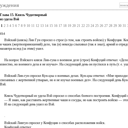
суждения
Глава 15. Князь Чудотворный
из удела Вэй
1
2
3
4
5
6
7
8
9
10
11
12
13
14
15
16
17
18
19
20
21
22
23
24
25
26
27
28
29
30
31
15:1
Вэйский (князь) Лин Гун спросил о строе (о том, как строить войско) у Конфуция. Ко
и чашек (жертвоприношений) дело, так (я) некогда слыхивал (так я знал), армий и отря
назавтра вслед (за этим) ушел.
На вопрос Вэйского князя Лин-гуна о военном деле (строе) Конфуций отвечал: «Дел
известно, но военного дела я не изучал». На следующий день он пустился в путь (т. е. уш
Вэйский Лин-гун спросил Кун-цзы о военных делах. Кун-цзы ответил: «Мне приходил
связанных с жертвенной утварью, но я не изучал военных дел». На следующий день Кун-
Вэй.
Князь Чудотворный из удела Вэй спросил о способах боевого построения. Конфуций о
— Я знаю, как расставить жертвенные чаши и сосуды, но как построить войско — это
И на следующий день ушел из Вэй.
.
Вэйский Лингун спросил у Конфуция о способах расположения войск.
Конфуций ответил: