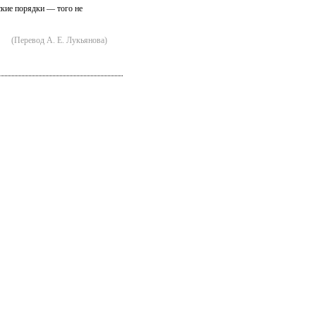
кие порядки — того не
(Перевод А. Е. Лукьянова)