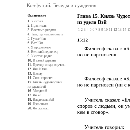
Конфуций. Беседы и суждения
Глава 15. Князь Чуд
Оглавление
1.
Учиться
из удела Вэй
2.
Правитель
1
2
3
4
5
6
7
8
9
10
11
12
13
14
1
3.
Восемью рядами
4.
Там, где человечность
5.
Гунье Чан
15:22
6.
Вот Юн…
7.
Я продолжаю
Философ сказал: «Бла
8.
Великий первенец
но не партиозен».
9.
Учитель редко…
10.
В своей деревне
11.
Прежде люди, изучая…
.
12.
Янь Юань
13.
Цзылу
14.
Сянь спросил…
Философ сказал: «Бла
15.
Князь Чудотворный
но не партиозен (ни с 
из удела Вэй
16.
Младший
17.
Ян хо
Учитель сказал: «Благ
18.
Владетель Вэй
19.
Цзы-чжан
споров с людьми, он ум
20.
Яо сказал…
кем в сговор».
Учитель говорил: