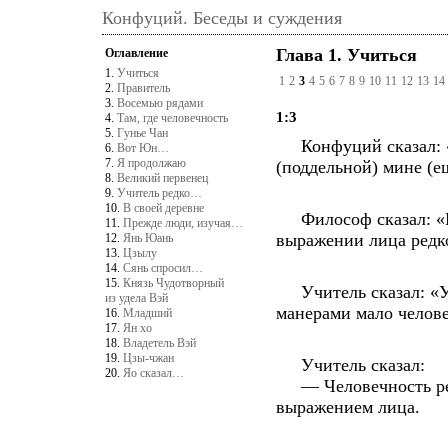
Конфуций. Беседы и суждения
Глава 1. Учиться
Оглавление
1.
Учиться
1
2
3
4
5
6
7
8
9
10
11
12
13
14
2.
Правитель
3.
Восемью рядами
1:3
4.
Там, где человечность
5.
Гунье Чан
Конфуций сказал: «В
6.
Вот Юн…
7.
Я продолжаю
(поддельной) мине (е
8.
Великий первенец
9.
Учитель редко…
10.
В своей деревне
Философ сказал: «В 
11.
Прежде люди, изучая…
выражении лица редко
12.
Янь Юань
13.
Цзылу
14.
Сянь спросил…
15.
Князь Чудотворный
Учитель сказал: «У
из удела Вэй
манерами мало челов
16.
Младший
17.
Ян хо
18.
Владетель Вэй
19.
Цзы-чжан
Учитель сказал:
20.
Яо сказал…
— Человечность ред
выражением лица.