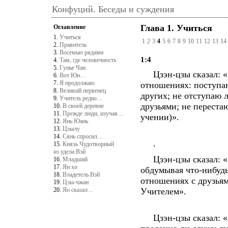
Конфуций. Беседы и суждения
Глава 1. Учиться
Оглавление
1.
Учиться
1
2
3
4
5
6
7
8
9
10
11
12
13
14
2.
Правитель
3.
Восемью рядами
1:4
4.
Там, где человечность
5.
Гунье Чан
Цзэн-цзы сказал: «Я
6.
Вот Юн…
7.
Я продолжаю
отношениях: поступаю
8.
Великий первенец
других; не отступаю 
9.
Учитель редко…
друзьями; не переста
10.
В своей деревне
11.
Прежде люди, изучая…
учении)».
12.
Янь Юань
13.
Цзылу
14.
Сянь спросил…
.
15.
Князь Чудотворный
из удела Вэй
Цзэн-цзы сказал: «Я
16.
Младший
17.
Ян хо
обдумывая что-нибудь
18.
Владетель Вэй
отношениях с друзьям
19.
Цзы-чжан
20.
Яо сказал…
Учителем».
Цзэн-цзы сказал: «Я