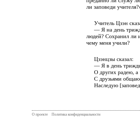
преданно ли служу лю
ли заповеди учителя?
Учитель Цзэн сказ
— Я на день трижды 
людей? Сохранил ли и
чему меня учили?
Цзэнцзы сказал:
— Я в день трижды 
О других радею, а ч
С друзьями общаюсь,
Наследую [заповеди]
О проекте
Политика конфиденциальности