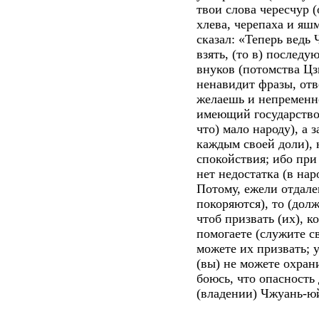
твои слова чересчур 
хлева, черепаха и яш
сказал: «Теперь ведь 
взять, (то в) последу
внуков (потомства Цз
ненавидит фразы, отв
желаешь и непременно
имеющий государство, 
что) мало народу), а
каждым своей доли), н
спокойствия; ибо при
нет недостатка (в нар
Потому, ежели отдале
покоряются), то (дол
чтоб призвать (их), к
помогаете (служите с
можете их призвать; у
(вы) не можете охран
боюсь, что опасность
(владении) Чжуань-юй