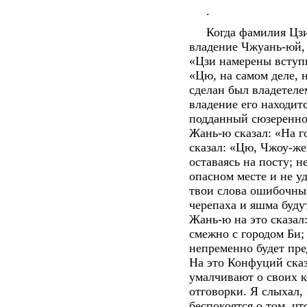
.
Когда фамилия Цзи н
владение Чжуань-юй,
«Цзи намерены вступи
«Цю, на самом деле, 
сделан был владетеле
владение его находитс
подданный сюзеренног
Жань-ю сказал: «На г
сказал: «Цю, Чжоу-же
оставаясь на посту; 
опасном месте и не у
твои слова ошибочны.
черепаха и яшма будут
Жань-ю на это сказал
смежно с городом Би; 
непременно будет пре
На это Конфуций сказ
умалчивают о своих 
отговорки. Я слыхал,
беспокоятся о том, ч