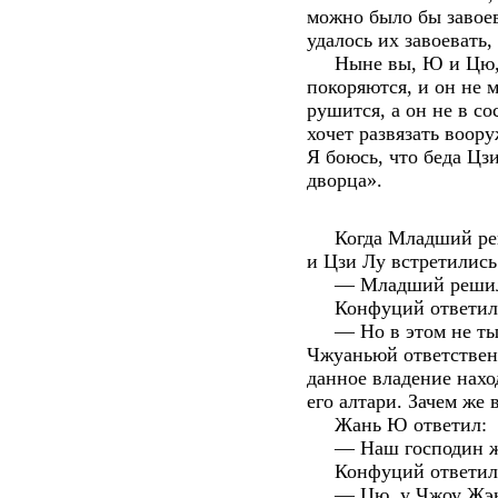
можно было бы завое
удалось их завоевать,
Ныне вы, Ю и Цю, по
покоряются, и он не м
рушится, а он не в со
хочет развязать воор
Я боюсь, что беда Цзи
дворца».
Когда Младший реши
и Цзи Лу встретилис
— Младший решил на
Конфуций ответил
— Но в этом не ты л
Чжуаньюй ответствен
данное владение нахо
его алтари. Зачем же 
Жань Ю ответил:
— Наш господин жела
Конфуций ответил
— Цю, у Чжоу Жэня 