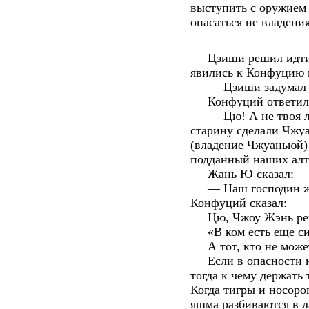
выступить с оружием
опасаться не владени
Цзиши решил идти п
явились к Конфуцию и
— Цзиши задумал на
Конфуций ответил
— Цю! А не твоя ли
старину сделали Чжу
(владение Чжуаньюй) 
подданный наших алта
Жань Ю сказал:
— Наш господин жела
Конфуций сказал:
Цю, Чжоу Жэнь рек
«В ком есть еще сил
А тот, кто не может,
Если в опасности не
тогда к чему держать
Когда тигры и носоро
яшма разбиваются в л