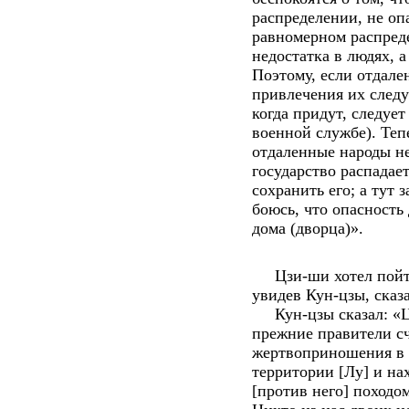
распределении, не оп
равномерном распреде
недостатка в людях, 
Поэтому, если отдале
привлечения их следу
когда придут, следуе
военной службе). Теп
отдаленные народы не
государство распадает
сохранить его; а тут
боюсь, что опасность
дома (дворца)».
Цзи-ши хотел пойти
увидев Кун-цзы, сказ
Кун-цзы сказал: «Цю
прежние правители с
жертвоприношения в 
территории [Лу] и на
[против него] походо