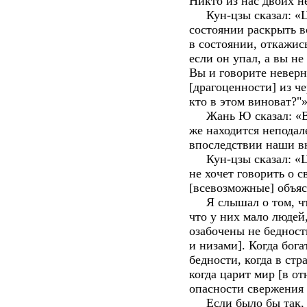
Никто из нас двоих не
Кун-цзы сказал: «Цю
состоянии раскрыть в
в состоянии, откажись
если он упал, а вы н
Вы и говорите неверн
[драгоценности] из ч
кто в этом виноват?"
Жань Ю сказал: «В н
же находится неподале
впоследствии наши вн
Кун-цзы сказал: «Цю
не хочет говорить о 
[всевозможные] объяс
Я слышал о том, что
что у них мало людей,
озабочены не бедност
и низами]. Когда бога
бедности, когда в стр
когда царит мир [в о
опасности свержения 
Если было бы так, т