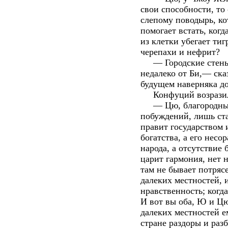
свои способности, то 
слепому поводырь, ко
помогает встать, когд
из клетки убегает ти
черепахи и нефрит?
— Городские стены в
недалеко от Би,— ска
будущем наверняка д
Конфуций возрази
— Цю, благородный 
побуждений, лишь ста
правит государством 
богатства, а его несо
народа, а отсутствие 
царит гармония, нет н
там не бывает потряс
далеких местностей, 
нравственность; когд
И вот вы оба, Ю и Цю
далеких местностей е
стране раздоры и разб