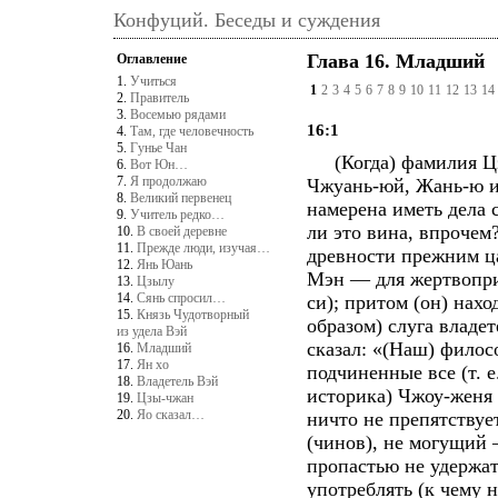
Конфуций. Беседы и суждения
Глава 16. Младший
Оглавление
1.
Учиться
1
2
3
4
5
6
7
8
9
10
11
12
13
14
2.
Правитель
3.
Восемью рядами
16:1
4.
Там, где человечность
5.
Гунье Чан
(Когда) фамилия Цзи
6.
Вот Юн…
7.
Я продолжаю
Чжуань-юй, Жань-ю и
8.
Великий первенец
намерена иметь дела 
9.
Учитель редко…
ли это вина, впрочем
10.
В своей деревне
11.
Прежде люди, изучая…
древности прежним ца
12.
Янь Юань
Мэн — для жертвопри
13.
Цзылу
14.
Сянь спросил…
си); притом (он) нахо
15.
Князь Чудотворный
образом) слуга владет
из удела Вэй
сказал: «(Наш) филосо
16.
Младший
17.
Ян хо
подчиненные все (т. е
18.
Владетель Вэй
историка) Чжоу-женя 
19.
Цзы-чжан
20.
Яо сказал…
ничто не препятствуе
(чинов), не могущий 
пропастью не удержат
употреблять (к чему 