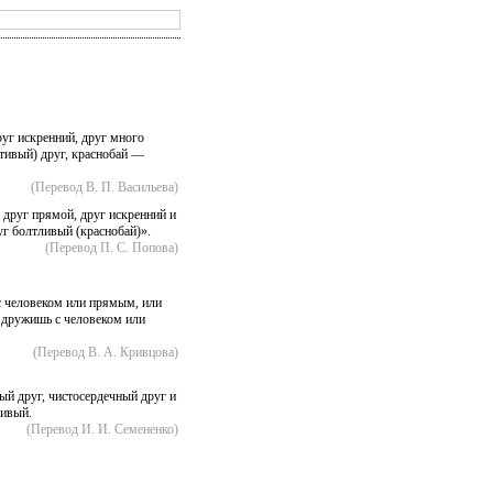
уг искренний, друг много
тивый) друг, краснобай —
(Перевод В. П. Васильева)
друг прямой, друг искренний и
г болтливый (краснобай)».
(Перевод П. С. Попова)
с человеком или прямым, или
 дружишь с человеком или
(Перевод В. А. Кривцова)
й друг, чистосердечный друг и
чивый.
(Перевод И. И. Семененко)