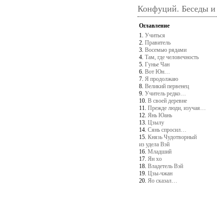
Конфуций. Беседы и
Оглавление
1.
Учиться
2.
Правитель
3.
Восемью рядами
4.
Там, где человечность
5.
Гунье Чан
6.
Вот Юн…
7.
Я продолжаю
8.
Великий первенец
9.
Учитель редко…
10.
В своей деревне
11.
Прежде люди, изучая…
12.
Янь Юань
13.
Цзылу
14.
Сянь спросил…
15.
Князь Чудотворный
из удела Вэй
16.
Младший
17.
Ян хо
18.
Владетель Вэй
19.
Цзы-чжан
20.
Яо сказал…