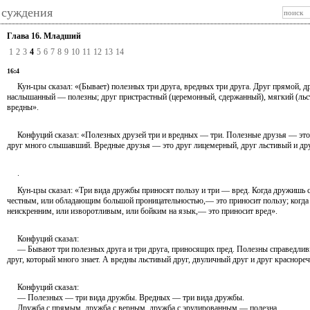
 суждения
Глава 16. Младший
1
2
3
4
5
6
7
8
9
10
11
12
13
14
16:4
Кун-цзы сказал: «(Бывает) полезных три друга, вредных три друга. Друг прямой, др
наслышанный — полезны; друг пристрастный (церемонный, сдержанный), мягкий (льс
вредны».
Конфуций сказал: «Полезных друзей три и вредных — три. Полезные друзья — это 
друг много слышавший. Вредные друзья — это друг лицемерный, друг льстивый и дру
.
Кун-цзы сказал: «Три вида дружбы приносят пользу и три — вред. Когда дружишь 
честным, или обладающим большой проницательностью,— это приносит пользу; когда
неискренним, или изворотливым, или бойким на язык,— это приносит вред».
Конфуций сказал:
— Бывают три полезных друга и три друга, приносящих пред. Полезны справедливы
друг, который много знает. А вредны льстивый друг, двуличный друг и друг красноре
Конфуций сказал:
— Полезных — три вида дружбы. Вредных — три вида дружбы.
Дружба с прямым, дружба с верным, дружба с эрудированным — полезна.