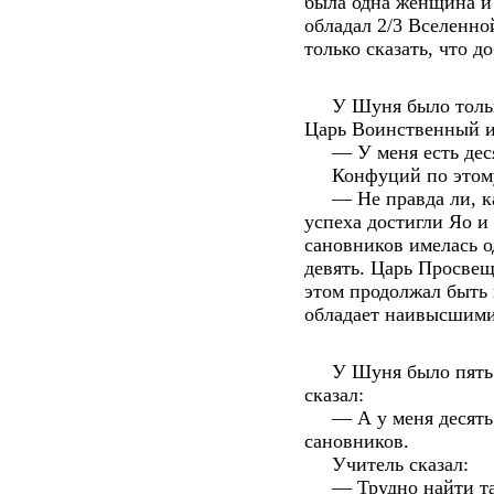
была одна женщина и 
обладал 2/3 Вселенно
только сказать, что 
У Шуня было только 
Царь Воинственный и
— У меня есть десят
Конфуций по этому 
— Не правда ли, как
успеха достигли Яо и
сановников имелась о
девять. Царь Просвещ
этом продолжал быть
обладает наивысшими
У Шуня было пять с
сказал:
— А у меня десять с
сановников.
Учитель сказал:
— Трудно найти тала