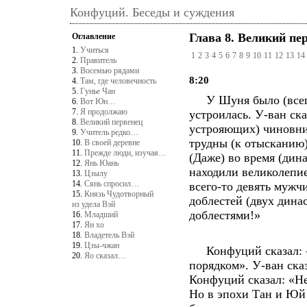
Конфуций. Беседы и суждения
Глава 8. Великий пе
Оглавление
1.
Учиться
1
2
3
4
5
6
7
8
9
10
11
12
13
14
2.
Правитель
3.
Восемью рядами
8:20
4.
Там, где человечность
5.
Гунье Чан
У Шуня было (всего)
6.
Вот Юн…
7.
Я продолжаю
устроилась. У-ван ск
8.
Великий первенец
устрояющих) чиновник
9.
Учитель редко…
трудны (к отысканию),
10.
В своей деревне
11.
Прежде люди, изучая…
(Даже) во время (дин
12.
Янь Юань
находили великолепие
13.
Цзылу
14.
Сянь спросил…
всего-то девять мужч
15.
Князь Чудотворный
доблестей (двух дин
из удела Вэй
доблестями!»
16.
Младший
17.
Ян хо
18.
Владетель Вэй
19.
Цзы-чжан
Конфуций сказал: «
20.
Яо сказал…
порядком». У-ван ска
Конфуций сказал: «Не
Но в эпохи Тан и Юй 