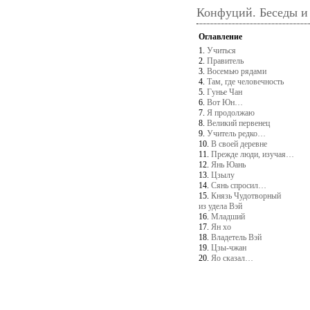
Конфуций. Беседы и
Оглавление
1.
Учиться
2.
Правитель
3.
Восемью рядами
4.
Там, где человечность
5.
Гунье Чан
6.
Вот Юн…
7.
Я продолжаю
8.
Великий первенец
9.
Учитель редко…
10.
В своей деревне
11.
Прежде люди, изучая…
12.
Янь Юань
13.
Цзылу
14.
Сянь спросил…
15.
Князь Чудотворный
из удела Вэй
16.
Младший
17.
Ян хо
18.
Владетель Вэй
19.
Цзы-чжан
20.
Яо сказал…