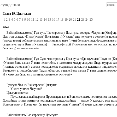
 суждения
Глава 19. Цзы-чжан
1
2
3
4
5
6
7
8
9
10
11
12
13
14
15
16
17
18
19
20
21
22
23
24
25
19:22
Вэйский (вельможа) Гун-сунь Чао спросил у Цзы-гуна, говоря: «Чжун-ни (Конфуций) 
Цзы-гун сказал: «Путь (учение) Вэнь (вана и) У (вана) еще не упало в землю (не пропа
(между ними) добродетельные запомнили из него (пути) большое, недобродетельные з
существует путь Вэнь и У (ванов) — Философ (мой Учитель) не мог не учиться, но по
было ему) иметь учителя?»
Вэйский (вельможа) Гун Сунь-чао спросил у Цзы-гуна: «Где научился Чжун-ни (Кон
«Учение Вэнь-вана и У-вана не погибло, а находится между людьми. Люди мудрые зап
(главные основания), а люди немудрые (не одаренные высокими талантами и нравств
Важное (т. е. подробности). Таким образом, учение Вэнь-вана и У-вана царило повсюд
И к чему же было ему иметь постоянного учителя?»
Гунсунь Чао из Вэй спросил Цзыгуна:
— У кого учился Чжунни?
Цзыгун ответил:
— Путь, завещанный царями Просвещенным и Воинственным, не затерялся на земле
Достойные из них помнят в нем великое, а недостойные — малое. У каждого есть пут
Воинственного. Где не мог бы научиться ему наш Учитель? И зачем для этого иметь о
Вэйский князь Чао спросил у Цзыгуна: