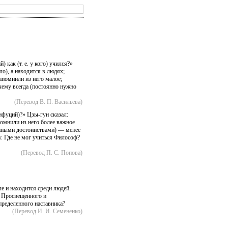
как (т. е. у кого) учился?»
ло), а находится в людях;
апомнили из него малое;
чему всегда (постоянно нужно
(Перевод В. П. Васильева)
фуций)?» Цзы-гун сказал:
омнили из него более важное
енными достоинствами) — менее
у. Где не мог учиться Философ?
(Перевод П. С. Попова)
 и находится среди людей.
ь Просвещенного и
пределенного наставника?
(Перевод И. И. Семененко)