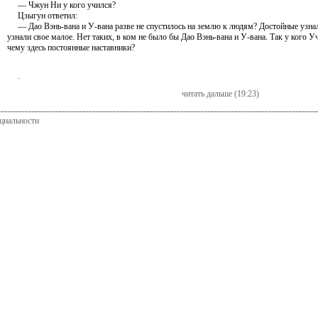
— Чжун Ни у кого учился?
Цзыгун ответил:
— Дао Вэнь-вана и У-вана разве не спустилось на землю к людям? Достойные узнал
узнали свое малое. Нет таких, в ком не было бы Дао Вэнь-вана и У-вана. Так у кого У
чему здесь постоянные наставники?
.
читать дальше (19:23)
циальности