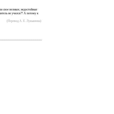
и свое великое, недостойные
читель не учился?! А потому к
(Перевод А. Е. Лукьянова)