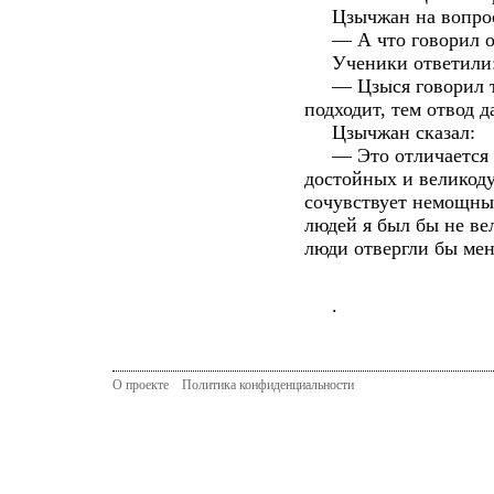
Цзычжан на вопрос 
— А что говорил об
Ученики ответили
— Цзыся говорил так
подходит, тем отвод д
Цзычжан сказал:
— Это отличается от
достойных и великод
сочувствует немощным
людей я был бы не ве
люди отвергли бы меня
.
О проекте
Политика конфиденциальности