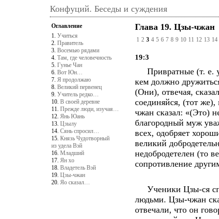
Конфуций. Беседы и суждения
Глава 19. Цзы-чжан
Оглавление
1.
Учиться
1
2
3
4
5
6
7
8
9
10
11
12
13
14
2.
Правитель
3.
Восемью рядами
19:3
4.
Там, где человечность
5.
Гунье Чан
Привратные (т. е. уч
6.
Вот Юн…
7.
Я продолжаю
кем должно дружиться)
8.
Великий первенец
(Они), отвечая, сказа
9.
Учитель редко…
соединяйся, (тот же),
10.
В своей деревне
11.
Прежде люди, изучая…
чжан сказал: «(Это) 
12.
Янь Юань
благородный муж уваж
13.
Цзылу
14.
Сянь спросил…
всех, одобряет хорош
15.
Князь Чудотворный
великий добродетельны
из удела Вэй
недобродетелен (то ве
16.
Младший
17.
Ян хо
сопротивление други
18.
Владетель Вэй
19.
Цзы-чжан
20.
Яо сказал…
Ученики Цзы-ся спр
людьми. Цзы-чжан ска
отвечали, что он гов