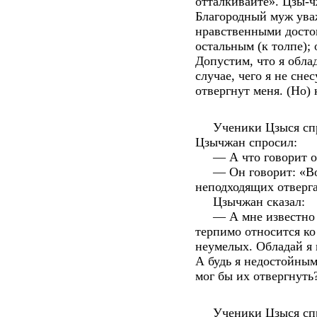
отталкивайте». Цзы-чж
Благородный муж ува
нравственными достои
остальным (к толпе);
Допустим, что я обла
случае, чего я не сне
отвергнут меня. (Но)
Ученики Цзыся спрос
Цзычжан спросил:
— А что говорит об
— Он говорит: «Води
неподходящих отверг
Цзычжан сказал:
— А мне известно др
терпимо относится ко
неумелых. Обладай я 
А будь я недостойным 
мог бы их отвергнуть
Ученики Цзыся спрос