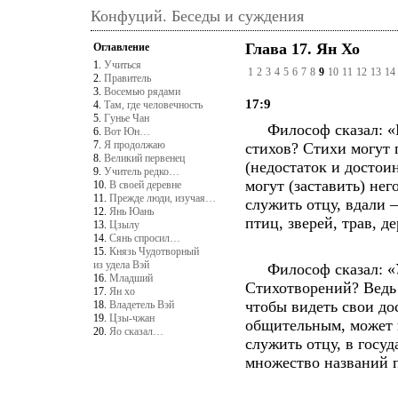
Конфуций. Беседы и суждения
Глава 17. Ян Хо
Оглавление
1.
Учиться
1
2
3
4
5
6
7
8
9
10
11
12
13
14
2.
Правитель
3.
Восемью рядами
17:9
4.
Там, где человечность
5.
Гунье Чан
Философ сказал: «Мал
6.
Вот Юн…
7.
Я продолжаю
стихов? Стихи могут 
8.
Великий первенец
(недостаток и достоин
9.
Учитель редко…
могут (заставить) нег
10.
В своей деревне
11.
Прежде люди, изучая…
служить отцу, вдали 
12.
Янь Юань
птиц, зверей, трав, де
13.
Цзылу
14.
Сянь спросил…
15.
Князь Чудотворный
из удела Вэй
Философ сказал: «Уч
16.
Младший
Стихотворений? Ведь 
17.
Ян хо
чтобы видеть свои до
18.
Владетель Вэй
19.
Цзы-чжан
общительным, может в
20.
Яо сказал…
служить отцу, в госуд
множество названий п