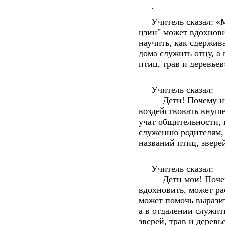
.
Учитель сказал: «М
цзин" может вдохнови
научить, как сдержива
дома служить отцу, а
птиц, трав и деревьев
Учитель сказал:
— Дети! Почему никт
воздействовать внуш
учат общительности, 
служению родителям, 
названий птиц, зверей
Учитель сказал:
— Дети мои! Почему
вдохновить, может ра
может помочь выразит
а в отдалении служит
зверей, трав и деревь