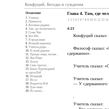
Конфуций. Беседы и суждения
Глава 4. Там, где че
Оглавление
1.
Учиться
1
2
3
4
5
6
7
8
9
10
11
12
13
14
2.
Правитель
3.
Восемью рядами
4:23
4.
Там, где человечность
5.
Гунье Чан
Конфуций сказал: «О
6.
Вот Юн…
7.
Я продолжаю
8.
Великий первенец
9.
Учитель редко…
Философ сказал: «Ре
10.
В своей деревне
сдержанно».
11.
Прежде люди, изучая…
12.
Янь Юань
13.
Цзылу
14.
Сянь спросил…
Учитель сказал: «Ос
15.
Князь Чудотворный
из удела Вэй
16.
Младший
Учитель сказал:
17.
Ян хо
— У сдержанного че
18.
Владетель Вэй
19.
Цзы-чжан
20.
Яо сказал…
.
Учитель сказал: