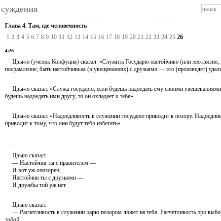
 суждения
Глава 4. Там, где человечность
1
2
3
4
5
6
7
8
9
10
11
12
13
14
15
16
17
18
19
20
21
22
23
24
25
26
4:26
Цзы-ю (ученик Конфуция) сказал: «Служить Государю настойчиво (или неотвязно, у
посрамление; быть настойчивым (в увещеваниях) с друзьями — это (произведет) удален
Цзы-ю сказал: «Служа государю, если будешь надоедать ему своими увещеваниями, 
будешь надоедать ими другу, то он охладеет к тебе».
Цзы-ю сказал: «Надоедливость в служении государю приводит к позору. Надоедлив
приводит к тому, что они будут тебя избегать».
.
Цзыю сказал:
— Настойчив ты с правителем —
И вот уж опозорен;
Настойчив ты с друзьями —
И дружбы той уж нет.
Цзыю сказал:
— Расчетливость в служении царю позором ляжет на тебя. Расчетливость при выбор
тобой.