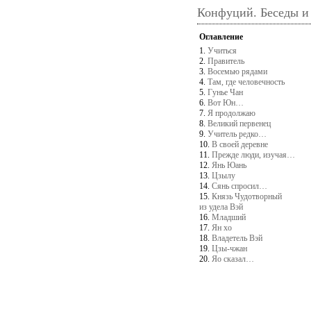
Конфуций. Беседы и
Оглавление
1.
Учиться
2.
Правитель
3.
Восемью рядами
4.
Там, где человечность
5.
Гунье Чан
6.
Вот Юн…
7.
Я продолжаю
8.
Великий первенец
9.
Учитель редко…
10.
В своей деревне
11.
Прежде люди, изучая…
12.
Янь Юань
13.
Цзылу
14.
Сянь спросил…
15.
Князь Чудотворный
из удела Вэй
16.
Младший
17.
Ян хо
18.
Владетель Вэй
19.
Цзы-чжан
20.
Яо сказал…