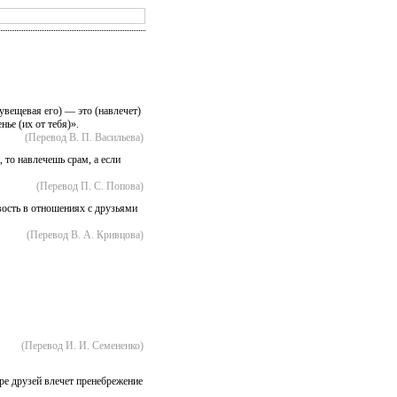
вещевая его) — это (навлечет)
ье (их от тебя)».
(Перевод В. П. Васильева)
то навлечешь срам, а если
(Перевод П. С. Попова)
ость в отношениях с друзьями
(Перевод В. А. Кривцова)
(Перевод И. И. Семененко)
е друзей влечет пренебрежение