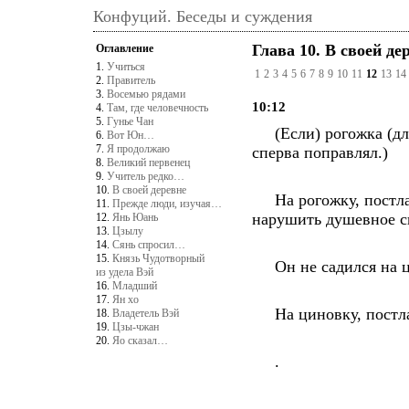
Конфуций. Беседы и суждения
Глава 10. В своей де
Оглавление
1.
Учиться
1
2
3
4
5
6
7
8
9
10
11
12
13
14
2.
Правитель
3.
Восемью рядами
10:12
4.
Там, где человечность
5.
Гунье Чан
(Если) рогожка (для 
6.
Вот Юн…
7.
Я продолжаю
сперва поправлял.)
8.
Великий первенец
9.
Учитель редко…
10.
В своей деревне
На рогожку, постлан
11.
Прежде люди, изучая…
нарушить душевное с
12.
Янь Юань
13.
Цзылу
14.
Сянь спросил…
15.
Князь Чудотворный
Он не садился на ци
из удела Вэй
16.
Младший
17.
Ян хо
На циновку, постлан
18.
Владетель Вэй
19.
Цзы-чжан
20.
Яо сказал…
.