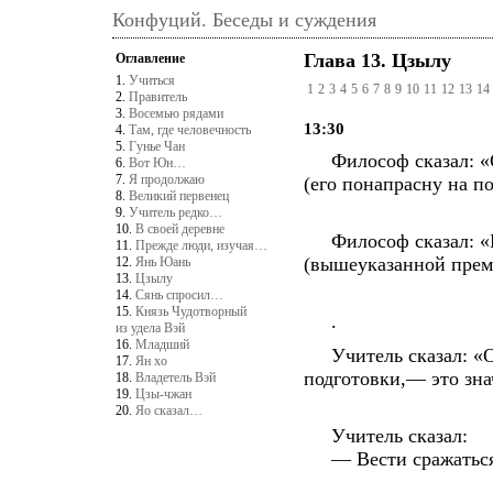
Конфуций. Беседы и суждения
Глава 13. Цзылу
Оглавление
1.
Учиться
1
2
3
4
5
6
7
8
9
10
11
12
13
14
2.
Правитель
3.
Восемью рядами
13:30
4.
Там, где человечность
5.
Гунье Чан
Философ сказал: «С 
6.
Вот Юн…
7.
Я продолжаю
(его понапрасну на по
8.
Великий первенец
9.
Учитель редко…
10.
В своей деревне
Философ сказал: «П
11.
Прежде люди, изучая…
(вышеуказанной прему
12.
Янь Юань
13.
Цзылу
14.
Сянь спросил…
15.
Князь Чудотворный
.
из удела Вэй
16.
Младший
Учитель сказал: «От
17.
Ян хо
подготовки,— это зна
18.
Владетель Вэй
19.
Цзы-чжан
20.
Яо сказал…
Учитель сказал:
— Вести сражаться н