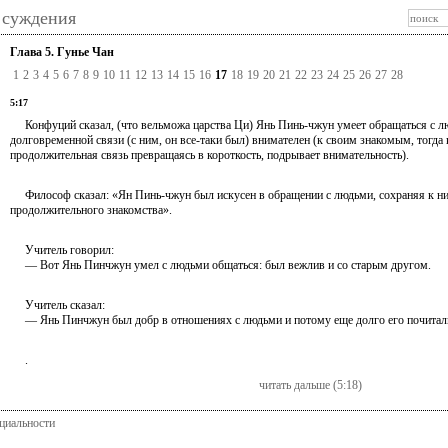
 суждения
Глава 5. Гунье Чан
1
2
3
4
5
6
7
8
9
10
11
12
13
14
15
16
17
18
19
20
21
22
23
24
25
26
27
28
5:17
Конфуций сказал, (что вельможа царства Ци) Янь Пинь-чжун умеет обращаться с лю
долговременной связи (с ним, он все-таки был) внимателен (к своим знакомым, тогда
продолжительная связь превращаясь в короткость, подрывает внимательность).
Философ сказал: «Ян Пинь-чжун был искусен в обращении с людьми, сохраняя к ним
продолжительного знакомства».
Учитель говорил:
— Вот Янь Пинчжун умел с людьми общаться: был вежлив и со старым другом.
Учитель сказал:
— Янь Пинчжун был добр в отношениях с людьми и потому еще долго его почитал
.
читать дальше (5:18)
циальности