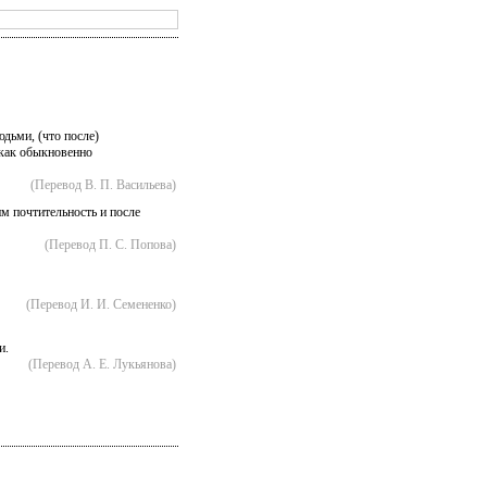
дьми, (что после)
 как обыкновенно
(Перевод В. П. Васильева)
 почтительность и после
(Перевод П. С. Попова)
(Перевод И. И. Семененко)
и.
(Перевод А. Е. Лукьянова)