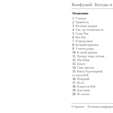
Конфуций. Беседы и
Оглавление
1.
Учиться
2.
Правитель
3.
Восемью рядами
4.
Там, где человечность
5.
Гунье Чан
6.
Вот Юн…
7.
Я продолжаю
8.
Великий первенец
9.
Учитель редко…
10.
В своей деревне
11.
Прежде люди, изучая…
12.
Янь Юань
13.
Цзылу
14.
Сянь спросил…
15.
Князь Чудотворный
из удела Вэй
16.
Младший
17.
Ян хо
18.
Владетель Вэй
19.
Цзы-чжан
20.
Яо сказал…
О проекте
Политика конфиден