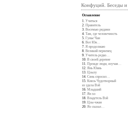
Конфуций. Беседы и
Оглавление
1.
Учиться
2.
Правитель
3.
Восемью рядами
4.
Там, где человечность
5.
Гунье Чан
6.
Вот Юн…
7.
Я продолжаю
8.
Великий первенец
9.
Учитель редко…
10.
В своей деревне
11.
Прежде люди, изучая…
12.
Янь Юань
13.
Цзылу
14.
Сянь спросил…
15.
Князь Чудотворный
из удела Вэй
16.
Младший
17.
Ян хо
18.
Владетель Вэй
19.
Цзы-чжан
20.
Яо сказал…