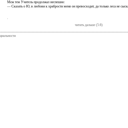
Меж тем Учитель продолжал неспешно:
— Сказать о Ю, в любови к храбрости меня он превосходит, да только леса не сыскат
.
читать дальше (5:8)
циальности