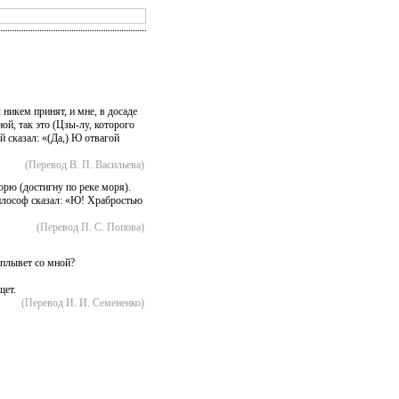
 никем принят, и мне, в досаде
ной, так это (Цзы-лу, которого
 сказал: «(Да,) Ю отвагой
(Перевод В. П. Васильева)
рю (достигну по реке моря).
Философ сказал: «Ю! Храбростью
(Перевод П. С. Попова)
плывет со мной?
щет.
(Перевод И. И. Семененко)