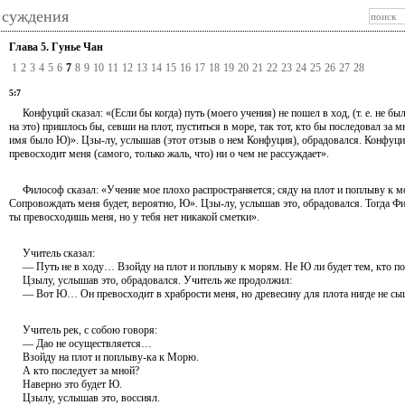
 суждения
Глава 5. Гунье Чан
1
2
3
4
5
6
7
8
9
10
11
12
13
14
15
16
17
18
19
20
21
22
23
24
25
26
27
28
5:7
Конфуций сказал: «(Если бы когда) путь (моего учения) не пошел в ход, (т. е. не был
на это) пришлось бы, севши на плот, пуститься в море, так тот, кто бы последовал за м
имя было Ю)». Цзы-лу, услышав (этот отзыв о нем Конфуция), обрадовался. Конфуций
превосходит меня (самого, только жаль, что) ни о чем не рассуждает».
Философ сказал: «Учение мое плохо распространяется; сяду на плот и поплыву к мо
Сопровождать меня будет, вероятно, Ю». Цзы-лу, услышав это, обрадовался. Тогда 
ты превосходишь меня, но у тебя нет никакой сметки».
Учитель сказал:
— Путь не в ходу… Взойду на плот и поплыву к морям. Не Ю ли будет тем, кто по
Цзылу, услышав это, обрадовался. Учитель же продолжил:
— Вот Ю… Он превосходит в храбрости меня, но древесину для плота нигде не сы
Учитель рек, с собою говоря:
— Дао не осуществляется…
Взойду на плот и поплыву-ка к Морю.
А кто последует за мной?
Наверно это будет Ю.
Цзылу, услышав это, воссиял.