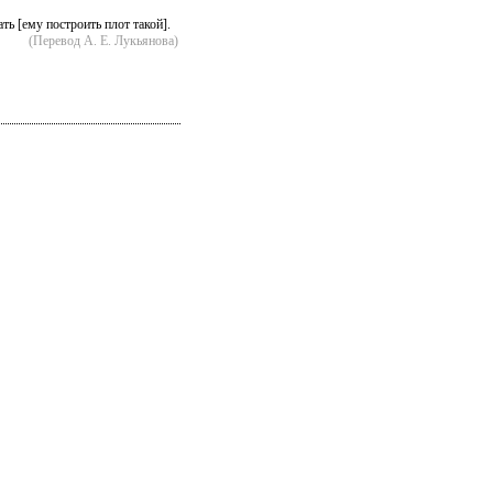
ь [ему построить плот такой].
(Перевод А. Е. Лукьянова)