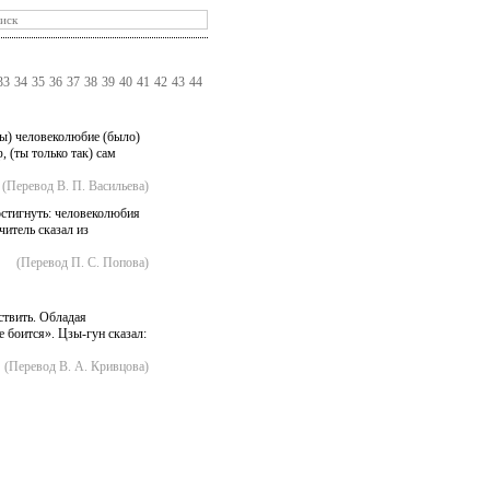
33
34
35
36
37
38
39
40
41
42
43
44
бы) человеколюбие (было)
, (ты только так) сам
(Перевод В. П. Васильева)
остигнуть: человеколюбия
читель сказал из
(Перевод П. С. Попова)
ствить. Обладая
е боится». Цзы-гун сказал:
(Перевод В. А. Кривцова)