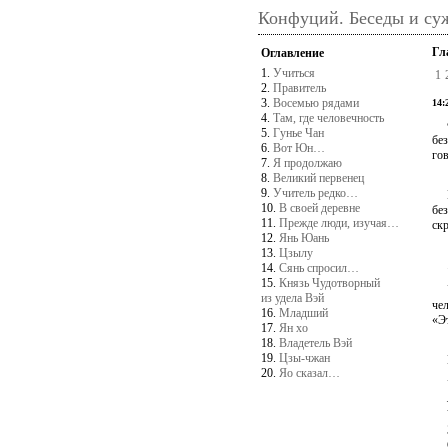
Конфуций. Беседы и су
Гл
Оглавление
1.
Учиться
1
2.
Правитель
3.
Восемью рядами
14:
4.
Там, где человечность
Фи
5.
Гунье Чан
без
6.
Вот Юн…
го
7.
Я продолжаю
8.
Великий первенец
9.
Учитель редко…
Ко
10.
В своей деревне
без
11.
Прежде люди, изучая…
скр
12.
Янь Юань
13.
Цзылу
14.
Сянь спросил…
15.
Князь Чудотворный
Уч
из удела Вэй
че
16.
Младший
«Эт
17.
Ян хо
18.
Владетель Вэй
19.
Цзы-чжан
Вс
20.
Яо сказал…
Уч
— 
Че
Зн
См