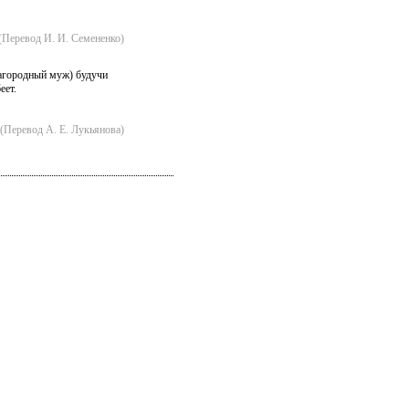
(Перевод И. И. Семененко)
агородный муж) будучи
еет.
(Перевод А. Е. Лукьянова)