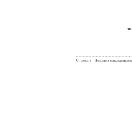
Цз
— 
Уч
— 
че
Цз
— 
О проекте
Политика конфиденциал