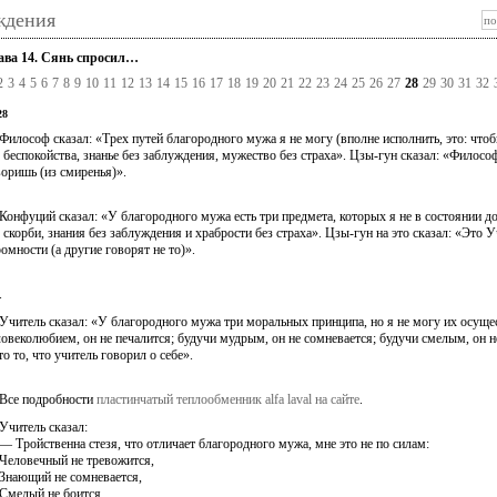
ждения
ава 14. Сянь спросил…
2
3
4
5
6
7
8
9
10
11
12
13
14
15
16
17
18
19
20
21
22
23
24
25
26
27
28
29
30
31
32
28
лософ сказал: «Трех путей благородного мужа я не могу (вполне исполнить, это: что
 беспокойства, знанье без заблуждения, мужество без страха». Цзы-гун сказал: «Философ
воришь (из смиренья)».
нфуций сказал: «У благородного мужа есть три предмета, которых я не в состоянии д
 скорби, знания без заблуждения и храбрости без страха». Цзы-гун на это сказал: «Это У
омности (а другие говорят не то)».
.
итель сказал: «У благородного мужа три моральных принципа, но я не могу их осуще
ловеколюбием, он не печалится; будучи мудрым, он не сомневается; будучи смелым, он н
о то, что учитель говорил о себе».
е подробности
пластинчатый теплообменник alfa laval на сайте
.
итель сказал:
Тройственна стезя, что отличает благородного мужа, мне это не по силам:
ловечный не тревожится,
ающий не сомневается,
елый не боится.