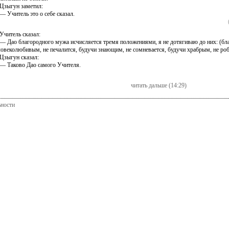
ыгун заметил:
Учитель это о себе сказал.
итель сказал:
Дао благородного мужа исчисляется тремя положениями, я не дотягиваю до них: (бл
ловеколюбивым, не печалится, будучи знающим, не сомневается, будучи храбрым, не роб
ыгун сказал:
Таково Дао самого Учителя.
читать дальше (14:29)
ьности