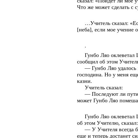
сказал: «Пойдет ли мое 
Что же может сделать с 
…Учитель сказал: «Если
[неба], если мое учение 
.
Гунбо Ляо оклеветал Ц
сообщил об этом Учител
— Гунбо Ляо удалось на
господина. Но у меня ещ
казни.
Учитель сказал:
— Последуют ли пути ил
может Гунбо Ляо помеша
Гунбо Ляо оклеветал Ц
об этом Учителю, сказал:
— У Учителя всегда был
еще и теперь достанет с