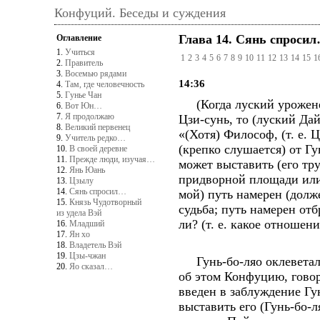
Конфуций. Беседы и суждения
Глава 14. Сянь спроси
Оглавление
1.
Учиться
1
2
3
4
5
6
7
8
9
10
11
12
13
14
15
1
2.
Правитель
3.
Восемью рядами
14:36
4.
Там, где человечность
5.
Гунье Чан
(Когда луский уроженец
6.
Вот Юн…
7.
Я продолжаю
Цзи-сунь, то (луский Да
8.
Великий первенец
«(Хотя) Философ, (т. е.
9.
Учитель редко…
(крепко слушается) от Гу
10.
В своей деревне
11.
Прежде люди, изучая…
может выставить (его тр
12.
Янь Юань
придворной площади или
13.
Цзылу
14.
Сянь спросил…
мой) путь намерен (долж
15.
Князь Чудотворный
судьба; путь намерен отб
из удела Вэй
ли? (т. е. какое отношен
16.
Младший
17.
Ян хо
18.
Владетель Вэй
19.
Цзы-чжан
Гунь-бо-ляо оклеветал 
20.
Яо сказал…
об этом Конфуцию, говор
введен в заблуждение Гу
выставить его (Гунь-бо-